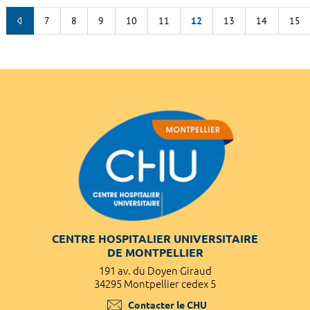
7
8
9
10
11
12
13
14
15
CENTRE HOSPITALIER UNIVERSITAIRE
DE MONTPELLIER
191 av. du Doyen Giraud
34295 Montpellier cedex 5
Contacter le CHU