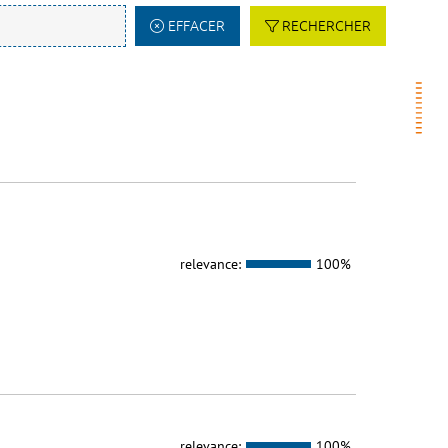
EFFACER
RECHERCHER
relevance:
100%
relevance:
100%