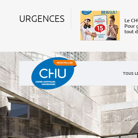
URGENCES
Le CHU
Pour g
tout 
TOUS L