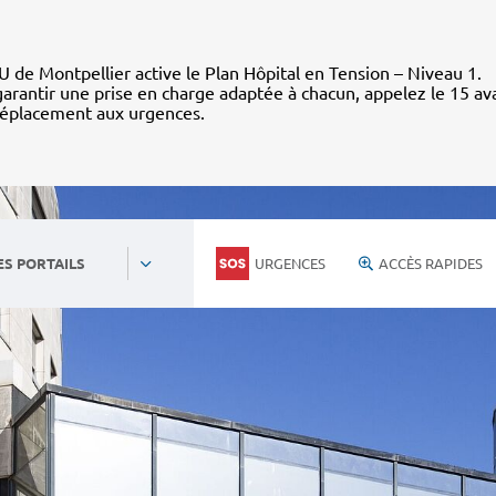
 de Montpellier active le Plan Hôpital en Tension – Niveau 1.
arantir une prise en charge adaptée à chacun, appelez le 15 av
déplacement aux urgences.
URGENCES
ACCÈS RAPIDES
ES PORTAILS