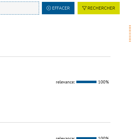
EFFACER
RECHERCHER
relevance:
100%
relevance:
100%