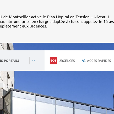
 de Montpellier active le Plan Hôpital en Tension – Niveau 1.
arantir une prise en charge adaptée à chacun, appelez le 15 av
déplacement aux urgences.
URGENCES
ACCÈS RAPIDES
ES PORTAILS