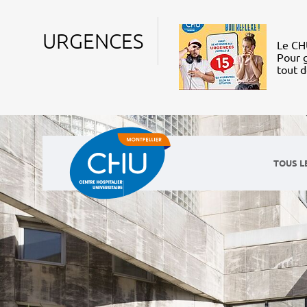
URGENCES
Le CHU
Pour g
tout 
TOUS L