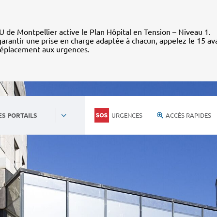
 de Montpellier active le Plan Hôpital en Tension – Niveau 1.
arantir une prise en charge adaptée à chacun, appelez le 15 av
déplacement aux urgences.
URGENCES
ACCÈS RAPIDES
ES PORTAILS