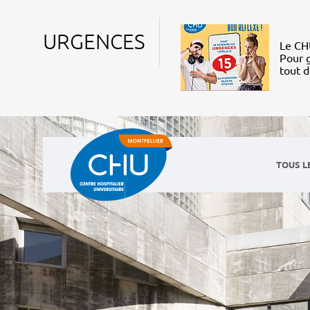
URGENCES
Le CHU
Pour g
tout 
TOUS L