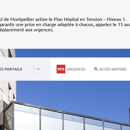
 de Montpellier active le Plan Hôpital en Tension – Niveau 1.
arantir une prise en charge adaptée à chacun, appelez le 15 av
déplacement aux urgences.
URGENCES
ACCÈS RAPIDES
ES PORTAILS