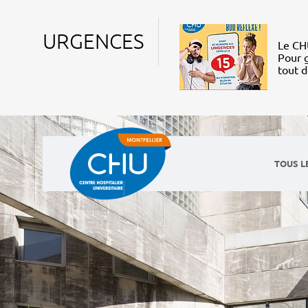
URGENCES
Le CHU
Pour g
tout 
TOUS L