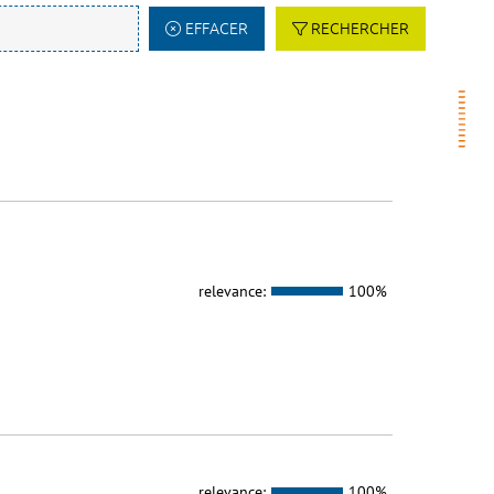
EFFACER
RECHERCHER
relevance:
100%
relevance:
100%