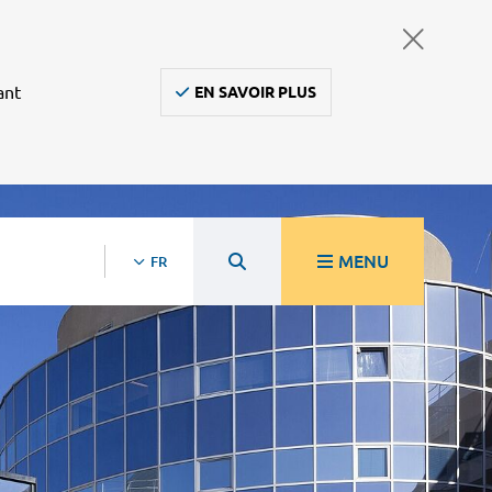
ant
EN SAVOIR PLUS
MENU
FR