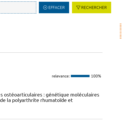
EFFACER
RECHERCHER
relevance:
100%
s ostéoarticulaires : génétique moléculaires
 de la polyarthrite rhumatoïde et