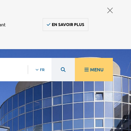
ant
EN SAVOIR PLUS
MENU
FR