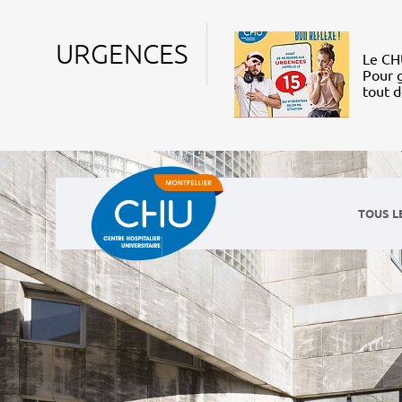
URGENCES
Le CHU
Pour g
tout 
TOUS L