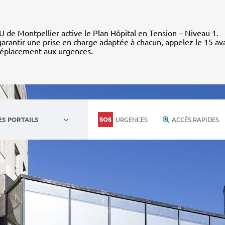
 de Montpellier active le Plan Hôpital en Tension – Niveau 1.
arantir une prise en charge adaptée à chacun, appelez le 15 av
déplacement aux urgences.
URGENCES
ACCÈS RAPIDES
ES PORTAILS