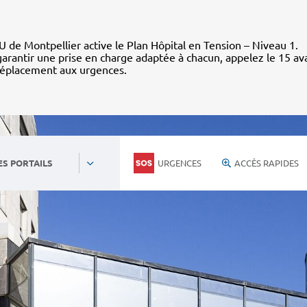
 de Montpellier active le Plan Hôpital en Tension – Niveau 1.
arantir une prise en charge adaptée à chacun, appelez le 15 av
déplacement aux urgences.
URGENCES
ACCÈS RAPIDES
ES PORTAILS