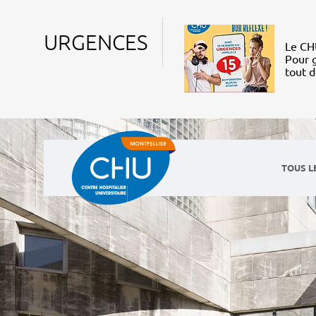
URGENCES
Le CHU
Pour g
tout 
TOUS L