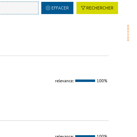
EFFACER
RECHERCHER
relevance:
100%
relevance:
100%