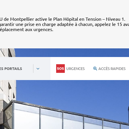
 de Montpellier active le Plan Hôpital en Tension – Niveau 1.
arantir une prise en charge adaptée à chacun, appelez le 15 av
déplacement aux urgences.
URGENCES
ACCÈS RAPIDES
ES PORTAILS