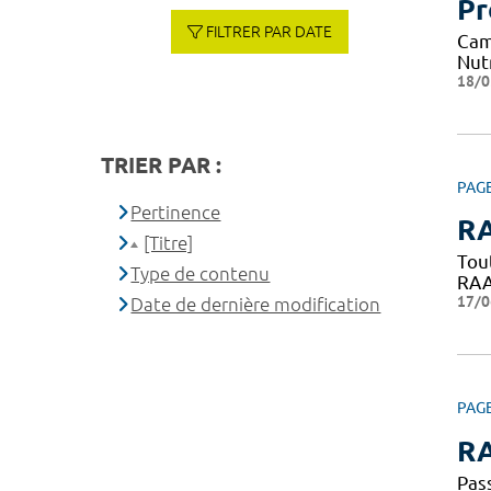
Pr
FILTRER PAR DATE
Cam
Nut
18/0
TRIER PAR :
PAG
Pertinence
RA
[Titre]
Tou
Type de contenu
RAAC
17/0
Date de dernière modification
PAG
RA
Pass