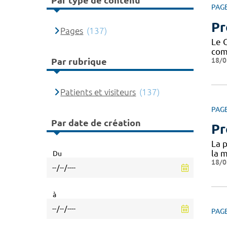
Par type de contenu
PAG
Pr
Pages
(137)
Le 
com
18/0
Par rubrique
Patients et visiteurs
(137)
PAG
Par date de création
Pr
La p
la m
Du
18/0
à
PAG