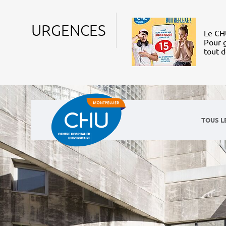
URGENCES
Le CHU
Pour g
tout 
TOUS L