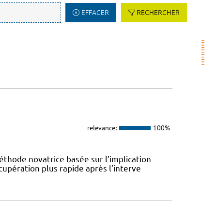
EFFACER
RECHERCHER
relevance:
100%
éthode novatrice basée sur l’implication
cupération plus rapide après l’interve