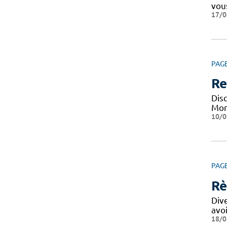
vou
17/0
PAG
Re
Disc
Mont
10/0
PAG
Rè
Div
avo
18/0