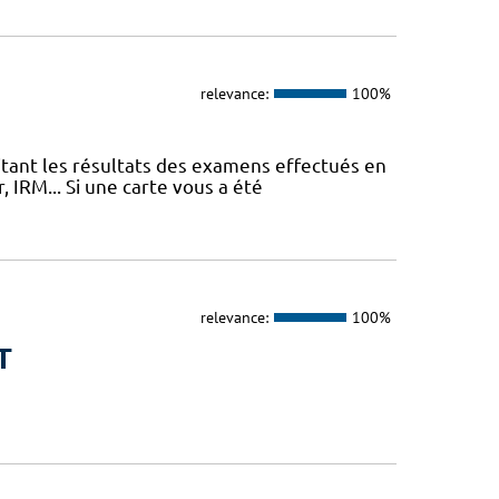
relevance:
100%
itant les résultats des examens effectués en
 IRM... Si une carte vous a été
relevance:
100%
T