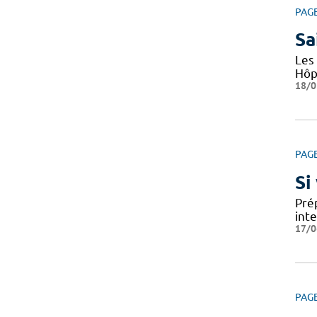
PAG
Sa
Les 
Hôp
18/0
PAG
Si
Prép
int
17/0
PAG