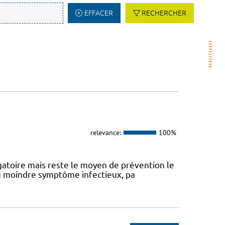
EFFACER
RECHERCHER
relevance:
100%
atoire mais reste le moyen de prévention le
 au moindre symptôme infectieux, pa