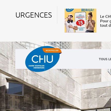
URGENCES
Le CHU
Pour g
tout 
TOUS L