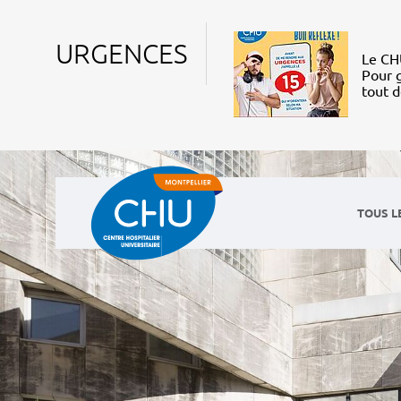
URGENCES
Le CHU
Pour g
tout 
TOUS L