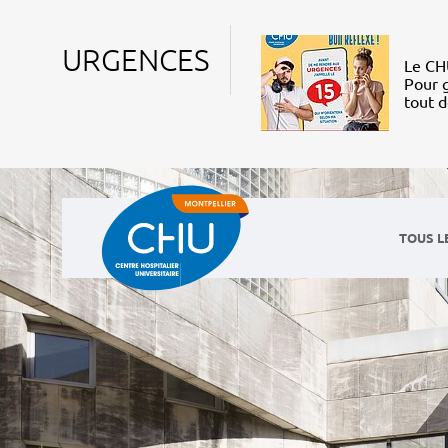
URGENCES
Le CHU
Pour g
tout 
TOUS L