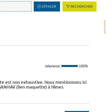
EFFACER
RECHERCHER
relevance:
100%
iste est non exhaustive. Nous mentionnons ici
 L’ARAMAV (lien maquette) à Nîmes