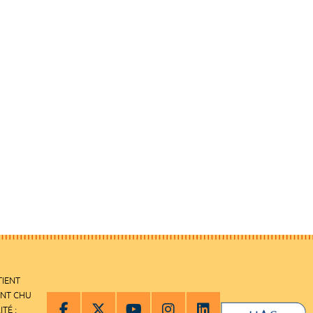
TIENT
ENT CHU
ITÉ :