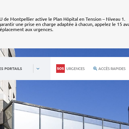
 de Montpellier active le Plan Hôpital en Tension – Niveau 1.
arantir une prise en charge adaptée à chacun, appelez le 15 av
déplacement aux urgences.
URGENCES
ACCÈS RAPIDES
ES PORTAILS