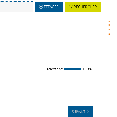
EFFACER
RECHERCHER
relevance:
100%
SUIVANT