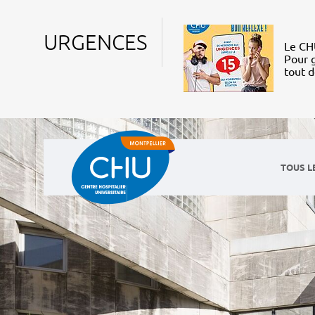
URGENCES
Le CHU
Pour g
tout 
TOUS L