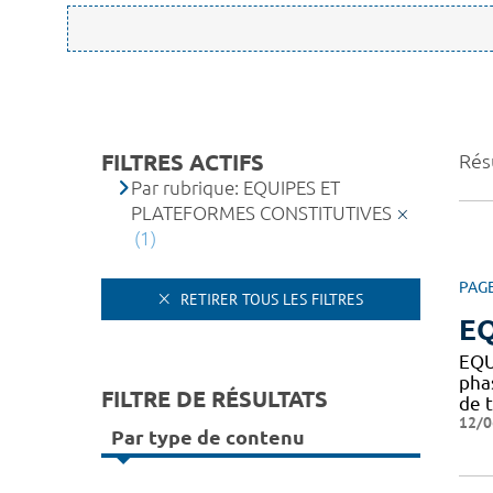
FILTRES ACTIFS
Résu
Par rubrique: EQUIPES ET
PLATEFORMES CONSTITUTIVES
(1)
PAG
RETIRER TOUS LES FILTRES
EQ
EQU
pha
FILTRE DE RÉSULTATS
de t
12/0
Par type de contenu