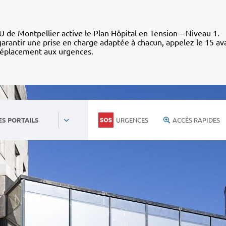
 de Montpellier active le Plan Hôpital en Tension – Niveau 1.
arantir une prise en charge adaptée à chacun, appelez le 15 av
déplacement aux urgences.
URGENCES
ACCÈS RAPIDES
ES PORTAILS