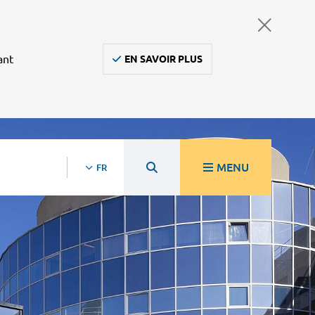
ant
EN SAVOIR PLUS
MENU
FR