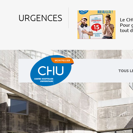
URGENCES
Le CHU
Pour g
tout 
TOUS L