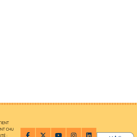
TIENT
ENT CHU
ITÉ :