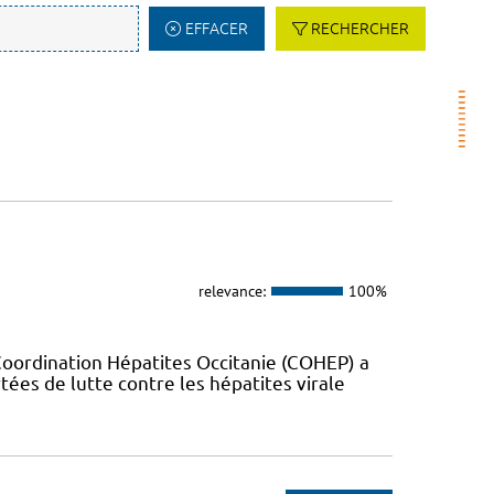
EFFACER
RECHERCHER
relevance:
100%
Coordination Hépatites Occitanie (COHEP) a
es de lutte contre les hépatites virale