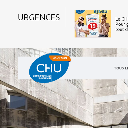
URGENCES
Le CHU
Pour g
tout 
TOUS L