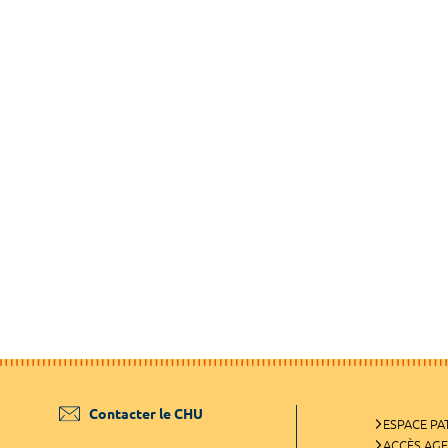
Contacter le CHU
ESPACE PA
ACCÈS AG