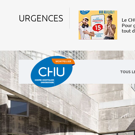
URGENCES
Le CHU
Pour g
tout 
TOUS L