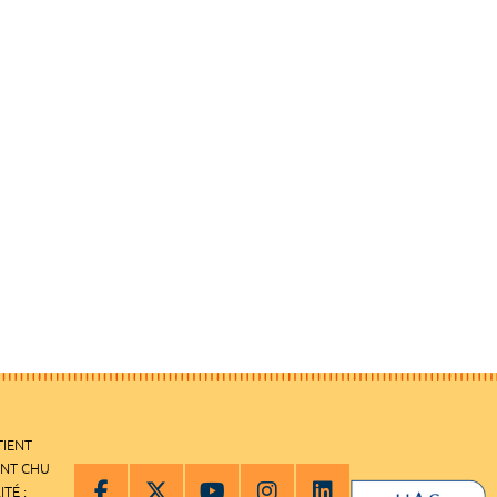
TIENT
ENT CHU
ITÉ :