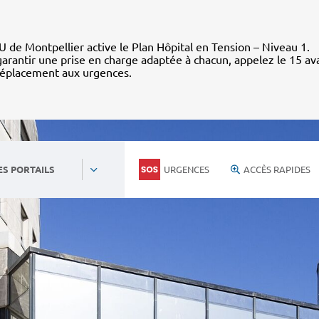
 de Montpellier active le Plan Hôpital en Tension – Niveau 1.
arantir une prise en charge adaptée à chacun, appelez le 15 av
déplacement aux urgences.
URGENCES
ACCÈS RAPIDES
ES PORTAILS