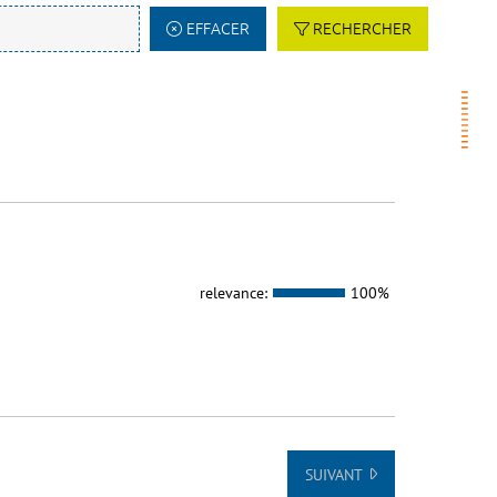
EFFACER
RECHERCHER
relevance:
100%
SUIVANT