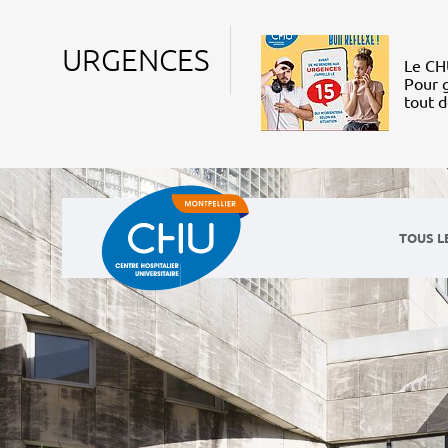
URGENCES
Le CHU
Pour g
tout 
TOUS L