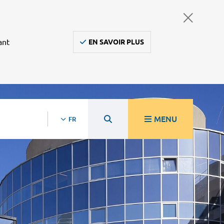
ant
EN SAVOIR PLUS
MENU
FR