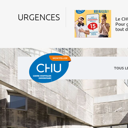
URGENCES
Le CHU
Pour g
tout 
TOUS L