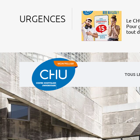
URGENCES
Le CHU
Pour g
tout 
TOUS L