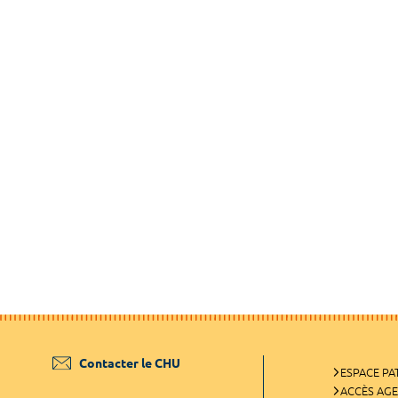
Contacter le CHU
ESPACE PA
ACCÈS AG