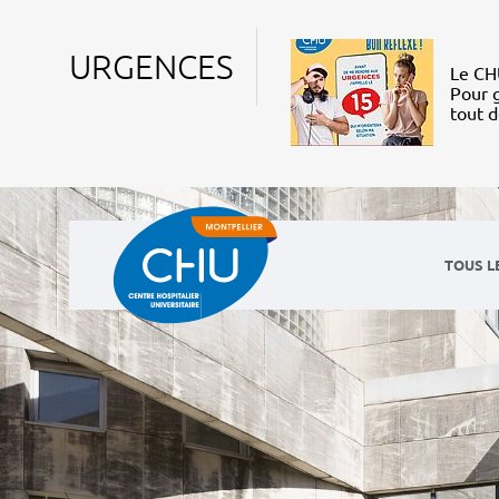
URGENCES
Le CHU
Pour g
tout 
TOUS L