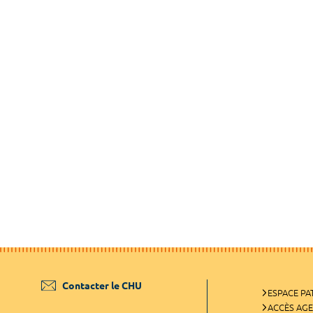
Contacter le CHU
ESPACE PA
ACCÈS AG