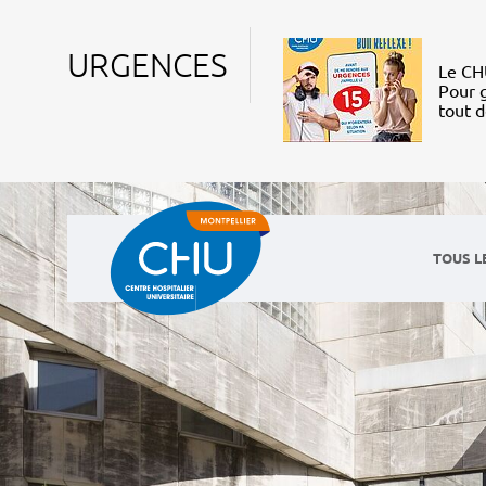
URGENCES
Le CHU
Pour g
tout 
TOUS L