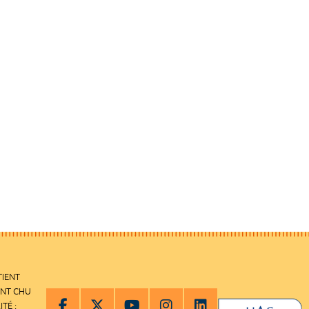
TIENT
ENT CHU
ITÉ :