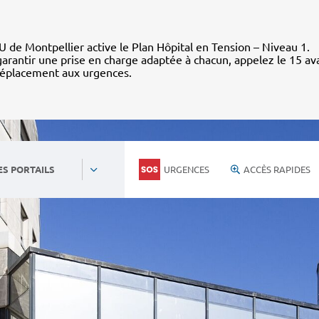
 de Montpellier active le Plan Hôpital en Tension – Niveau 1.
arantir une prise en charge adaptée à chacun, appelez le 15 av
déplacement aux urgences.
URGENCES
ACCÈS RAPIDES
ES PORTAILS