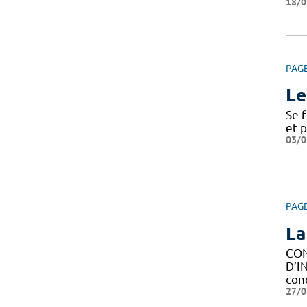
18/0
PAG
Le
Se 
et 
03/0
PAG
La
CON
D’I
con
27/0