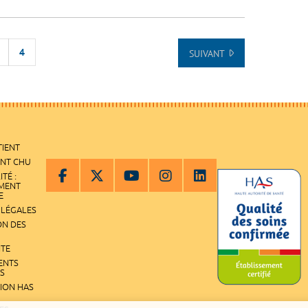
4
SUIVANT
UT DE LA LISTE
TIENT
ENT CHU
ITÉ :
EMENT
E
 LÉGALES
ON DES
ITE
ENTS
S
TION HAS