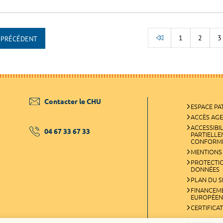
1
2
3
PRÉCÉDENT
RETOUR AU DÉB
Contacter le CHU
ESPACE PA
ACCÈS AG
ACCESSIBIL
04 67 33 67 33
PARTIELL
CONFORM
MENTIONS
PROTECTI
DONNÉES
PLAN DU S
FINANCEM
EUROPÉEN
CERTIFICA