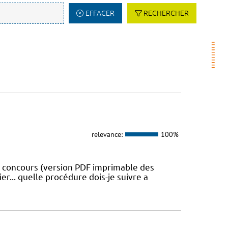
EFFACER
RECHERCHER
relevance:
100%
u concours (version PDF imprimable des
er... quelle procédure dois-je suivre a