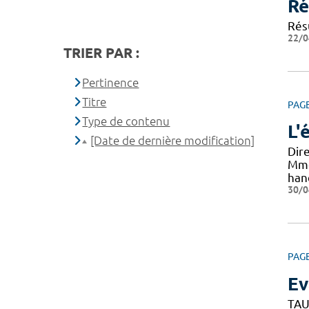
Ré
Résu
22/0
TRIER PAR :
Pertinence
Titre
PAG
Type de contenu
L'
[Date de dernière modification]
Dir
Mme
han
30/0
PAG
Ev
TAU