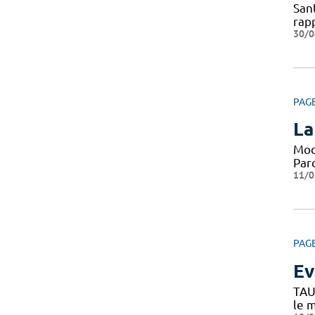
San
rap
30/0
PAG
La
Mod
Par
11/0
PAG
Ev
TAU
le 