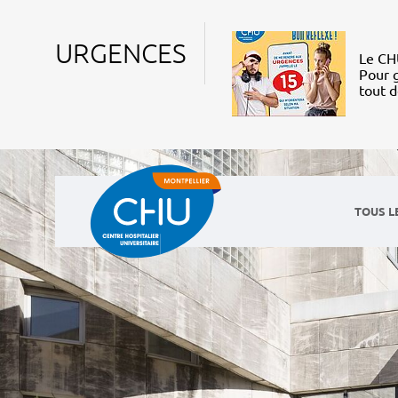
URGENCES
Le CHU
Pour g
tout 
TOUS L