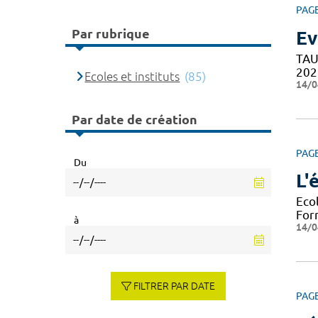
PAG
Par rubrique
Ev
TAU
202
Ecoles et instituts
(85)
14/0
Par date de création
PAG
Du
L'
Eco
For
à
14/0
FILTRER PAR DATE
PAG