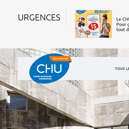
URGENCES
Le CHU
Pour g
tout 
TOUS L