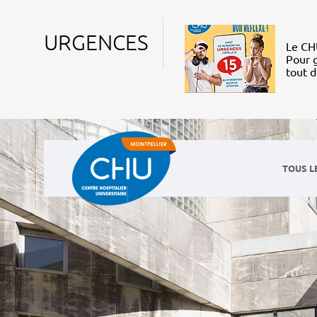
URGENCES
Le CHU
Pour g
tout 
TOUS L