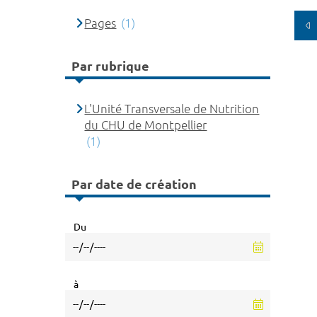
Pages
(1)
Par rubrique
L'Unité Transversale de Nutrition
du CHU de Montpellier
(1)
Par date de création
Du
à