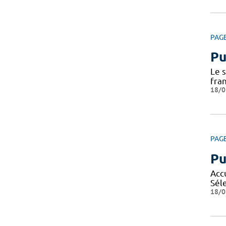
PAG
Pu
Le 
fra
18/0
PAG
Pu
Acc
Sél
18/0