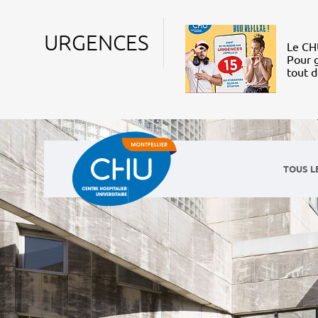
URGENCES
Le CHU
Pour g
tout 
TOUS L