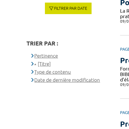
Po
FILTRER PAR DATE
La 
prat
09/0
TRIER PAR :
PAG
Pertinence
Pr
[Titre]
For
Type de contenu
BIB
d’é
Date de dernière modification
09/0
PAG
Pr