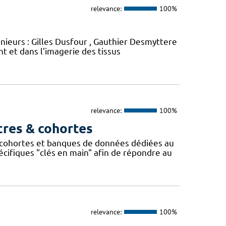
relevance:
100%
énieurs : Gilles Dusfour , Gauthier Desmyttere
 et dans l’imagerie des tissus
relevance:
100%
tres & cohortes
cohortes et banques de données dédiées au
ifiques "clés en main" afin de répondre au
relevance:
100%