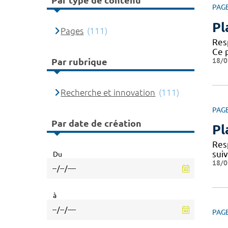
Par type de contenu
PAG
Pl
Pages
(111)
Resp
Ce 
18/0
Par rubrique
Recherche et innovation
(111)
PAG
Par date de création
Pl
Res
sui
Du
18/0
à
PAG