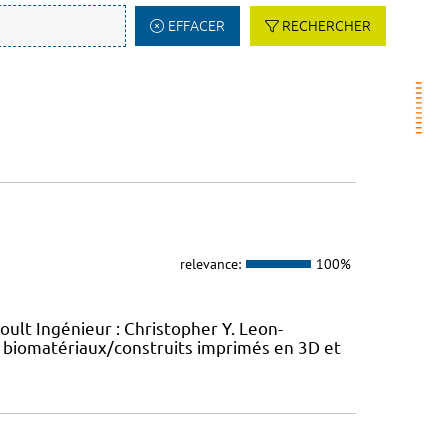
EFFACER
RECHERCHER
relevance:
100%
oult Ingénieur : Christopher Y. Leon-
 biomatériaux/construits imprimés en 3D et