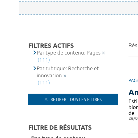
FILTRES ACTIFS
Résu
Par type de contenu: Pages
(111)
Par rubrique: Recherche et
innovation
PAG
(111)
An
RETIRER TOUS LES FILTRES
Est
bio
de
26/0
FILTRE DE RÉSULTATS