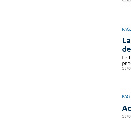
18/0
PAG
La
de
Le L
pan
18/0
PAG
Ac
18/0