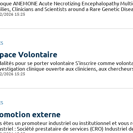
loque ANEMONE Acute Necrotizing Encephalopathy Multid
lies, Clinicians and Scientists around a Rare Genetic Dise
2/2026 15:25
ES
pace Volontaire
alités pour se porter volontaire S'inscrire comme volont
nvestigation clinique ouverte aux cliniciens, aux cherche
2/2026 15:25
ES
omotion externe
s êtes un promoteur industriel ou institutionnel et vous 
striel : Société prestataire de services (CRO) Industriel d