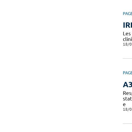
PAG
IR
Les
clin
18/0
PAG
A
Res
sta
e
18/0