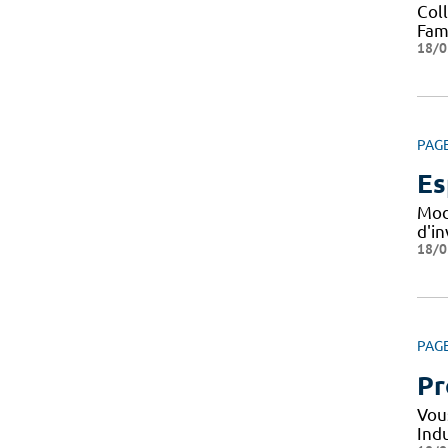
Col
Fami
18/0
PAG
Es
Mod
d'i
18/0
PAG
Pr
Vou
Indu