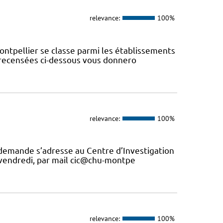
relevance:
100%
ontpellier se classe parmi les établissements
s recensées ci-dessous vous donnero
relevance:
100%
 demande s’adresse au Centre d’Investigation
u vendredi, par mail cic@chu-montpe
relevance:
100%