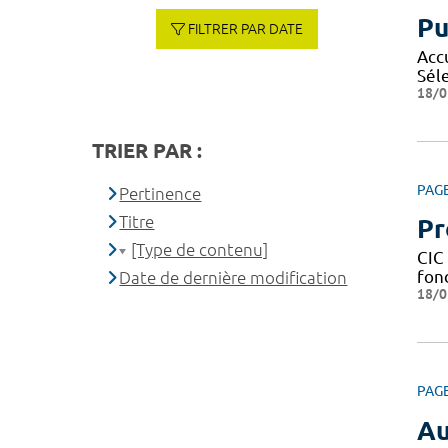
Pu
FILTRER PAR DATE
Acc
Sél
18/0
TRIER PAR :
PAG
Pertinence
Titre
Pr
[Type de contenu]
CIC 
fond
Date de dernière modification
18/0
PAG
Au