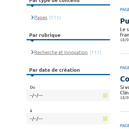
Par type de contenu
PAG
Pages
(111)
Pu
Le 
fra
Par rubrique
18/0
Recherche et innovation
(111)
PAG
Par date de création
Co
Si 
Du
Cli
18/0
à
PAG