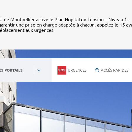
 de Montpellier active le Plan Hôpital en Tension – Niveau 1.
arantir une prise en charge adaptée à chacun, appelez le 15 av
déplacement aux urgences.
URGENCES
ACCÈS RAPIDES
ES PORTAILS