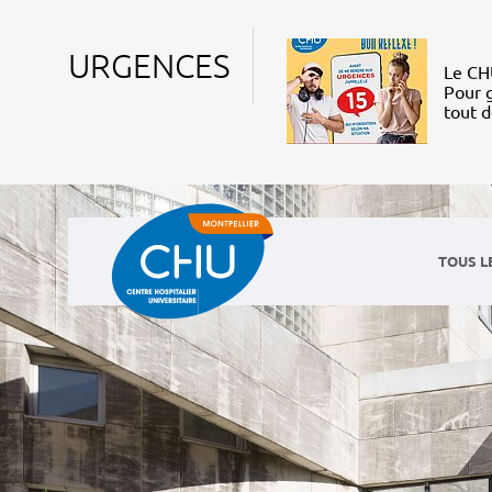
URGENCES
Le CHU
Pour g
tout 
TOUS L