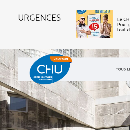
URGENCES
Le CHU
Pour g
tout 
TOUS L