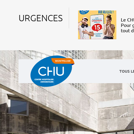
URGENCES
Le CHU
Pour g
tout 
TOUS L