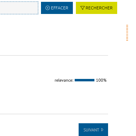
EFFACER
RECHERCHER
relevance:
100%
SUIVANT