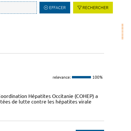
EFFACER
RECHERCHER
relevance:
100%
Coordination Hépatites Occitanie (COHEP) a
es de lutte contre les hépatites virale