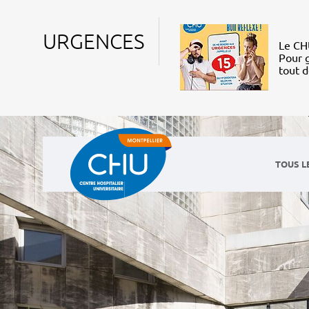
URGENCES
Le CHU
Pour g
tout 
TOUS L