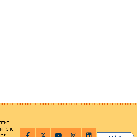
TIENT
ENT CHU
ITÉ :