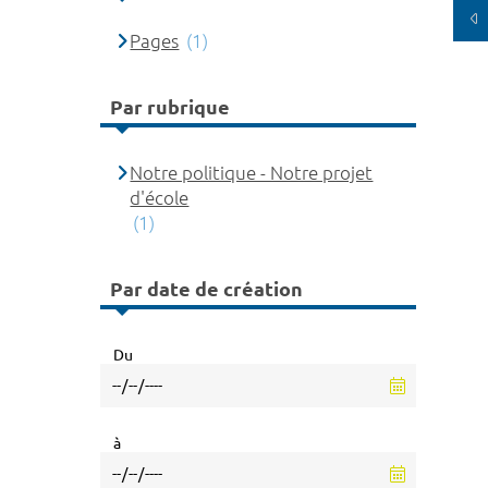
Pages
(1)
Par rubrique
Notre politique - Notre projet
d'école
(1)
Par date de création
Du
à