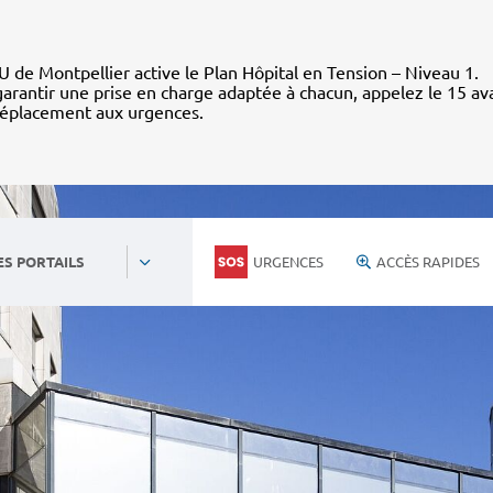
 de Montpellier active le Plan Hôpital en Tension – Niveau 1.
arantir une prise en charge adaptée à chacun, appelez le 15 av
déplacement aux urgences.
URGENCES
ACCÈS RAPIDES
ES PORTAILS