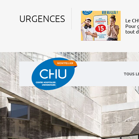
URGENCES
Le CHU
Pour g
tout 
TOUS L