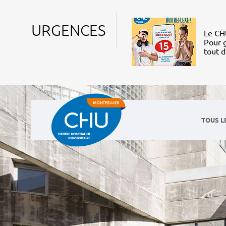
URGENCES
Le CHU
Pour g
tout 
TOUS L