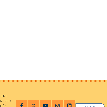
TIENT
ENT CHU
ITÉ :