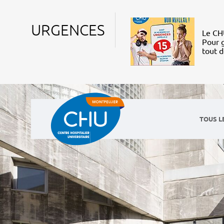
URGENCES
Le CHU
Pour g
tout 
TOUS L