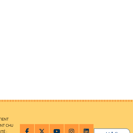
TIENT
ENT CHU
ITÉ :