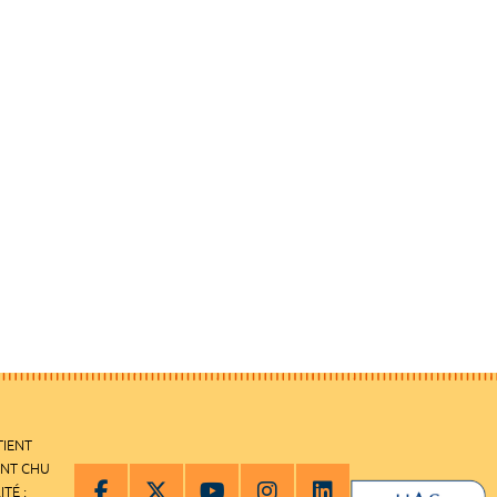
TIENT
ENT CHU
ITÉ :