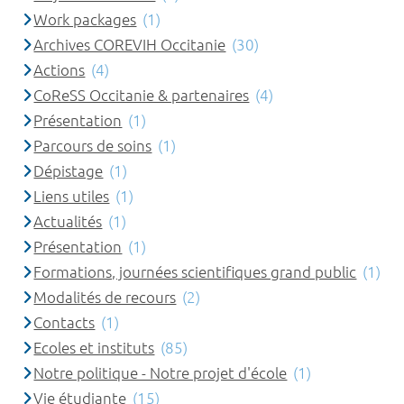
Work packages
(1)
Archives COREVIH Occitanie
(30)
Actions
(4)
CoReSS Occitanie & partenaires
(4)
Présentation
(1)
Parcours de soins
(1)
Dépistage
(1)
Liens utiles
(1)
Actualités
(1)
Présentation
(1)
Formations, journées scientifiques grand public
(1)
Modalités de recours
(2)
Contacts
(1)
Ecoles et instituts
(85)
Notre politique - Notre projet d'école
(1)
Vie étudiante
(15)