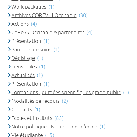
Work packages
(1)
Archives COREVIH Occitanie
(30)
Actions
(4)
CoReSS Occitanie & partenaires
(4)
Présentation
(1)
Parcours de soins
(1)
Dépistage
(1)
Liens utiles
(1)
Actualités
(1)
Présentation
(1)
Formations, journées scientifiques grand public
(1)
Modalités de recours
(2)
Contacts
(1)
Ecoles et instituts
(85)
Notre politique - Notre projet d'école
(1)
Vie étudiante
(15)