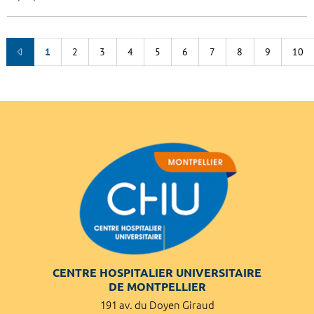
1
2
3
4
5
6
7
8
9
10
CENTRE HOSPITALIER UNIVERSITAIRE
DE MONTPELLIER
191 av. du Doyen Giraud