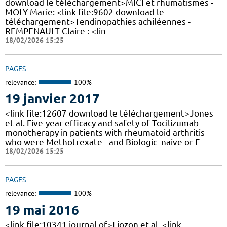
download le téléchargement>MICI et rhumatismes -
MOLY Marie: <link file:9602 download le
téléchargement>Tendinopathies achiléennes -
REMPENAULT Claire : <lin
18/02/2026 15:25
PAGES
relevance:
100%
19 janvier 2017
<link file:12607 download le téléchargement>Jones
et al. Five-year efficacy and safety of Tocilizumab
monotherapy in patients with rheumatoid arthritis
who were Methotrexate - and Biologic- naive or F
18/02/2026 15:25
PAGES
relevance:
100%
19 mai 2016
<link file:10341 journal of>Liozon et al. <link