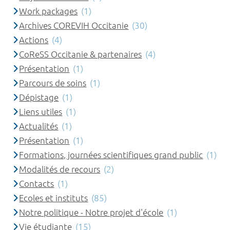
Work packages
(1)
Archives COREVIH Occitanie
(30)
Actions
(4)
CoReSS Occitanie & partenaires
(4)
Présentation
(1)
Parcours de soins
(1)
Dépistage
(1)
Liens utiles
(1)
Actualités
(1)
Présentation
(1)
Formations, journées scientifiques grand public
(1)
Modalités de recours
(2)
Contacts
(1)
Ecoles et instituts
(85)
Notre politique - Notre projet d'école
(1)
Vie étudiante
(15)