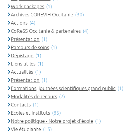
Work packages
(1)
Archives COREVIH Occitanie
(30)
Actions
(4)
CoReSS Occitanie & partenaires
(4)
Présentation
(1)
Parcours de soins
(1)
Dépistage
(1)
Liens utiles
(1)
Actualités
(1)
Présentation
(1)
Formations, journées scientifiques grand public
(1)
Modalités de recours
(2)
Contacts
(1)
Ecoles et instituts
(85)
Notre politique - Notre projet d'école
(1)
Vie étudiante
(15)