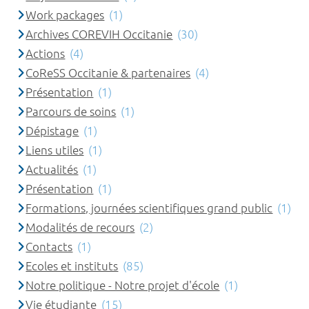
Work packages
(1)
Archives COREVIH Occitanie
(30)
Actions
(4)
CoReSS Occitanie & partenaires
(4)
Présentation
(1)
Parcours de soins
(1)
Dépistage
(1)
Liens utiles
(1)
Actualités
(1)
Présentation
(1)
Formations, journées scientifiques grand public
(1)
Modalités de recours
(2)
Contacts
(1)
Ecoles et instituts
(85)
Notre politique - Notre projet d'école
(1)
Vie étudiante
(15)