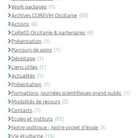
Work packages
(1)
Archives COREVIH Occitanie
(30)
Actions
(4)
CoReSS Occitanie & partenaires
(4)
Présentation
(1)
Parcours de soins
(1)
Dépistage
(1)
Liens utiles
(1)
Actualités
(1)
Présentation
(1)
Formations, journées scientifiques grand public
(1)
Modalités de recours
(2)
Contacts
(1)
Ecoles et instituts
(85)
Notre politique - Notre projet d'école
(1)
Vie étudiante
(15)