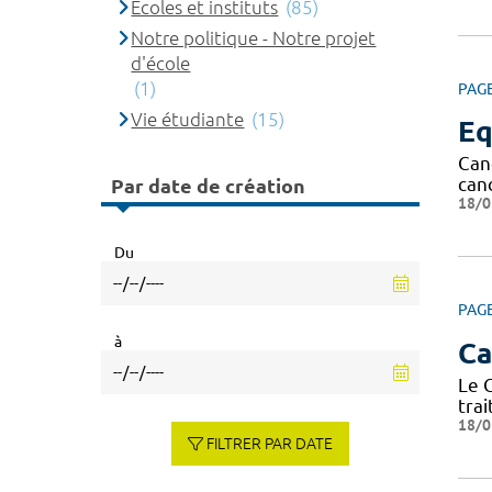
Ecoles et instituts
(85)
Notre politique - Notre projet
d'école
(1)
PAG
Vie étudiante
(15)
Eq
Can
canc
Par date de création
18/0
Du
PAG
à
Ca
Le 
tra
18/0
FILTRER PAR DATE