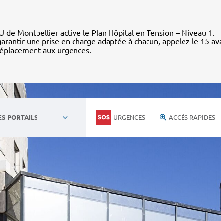
 de Montpellier active le Plan Hôpital en Tension – Niveau 1.
arantir une prise en charge adaptée à chacun, appelez le 15 av
déplacement aux urgences.
URGENCES
ACCÈS RAPIDES
ES PORTAILS