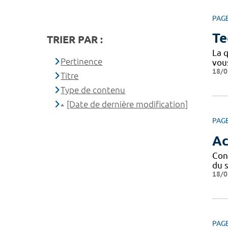
PAG
Te
TRIER PAR :
La q
Pertinence
vou
18/0
Titre
Type de contenu
[Date de dernière modification]
PAG
Ac
Con
du s
18/0
PAG