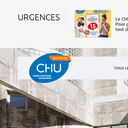
URGENCES
Le CHU
Pour g
tout 
TOUS L