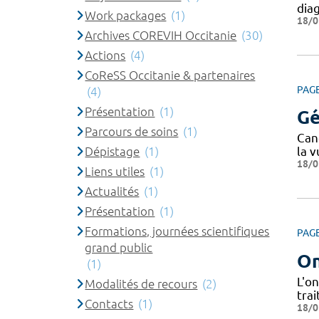
dia
Work packages
(1)
18/0
Archives COREVIH Occitanie
(30)
Actions
(4)
CoReSS Occitanie & partenaires
PAG
(4)
Présentation
(1)
Gé
Parcours de soins
(1)
Can
Dépistage
(1)
la v
18/0
Liens utiles
(1)
Actualités
(1)
Présentation
(1)
Formations, journées scientifiques
PAG
grand public
On
(1)
L'on
Modalités de recours
(2)
trai
Contacts
(1)
18/0