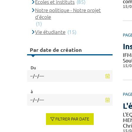
com
Ecoles et instituts
(85)
15/0
Notre politique - Notre projet
d'école
(1)
Vie étudiante
(15)
PAG
In
Par date de création
IFM
Sou
15/0
Du
à
PAG
L'
L'E
FILTRER PAR DATE
MEN
Chr
15/0