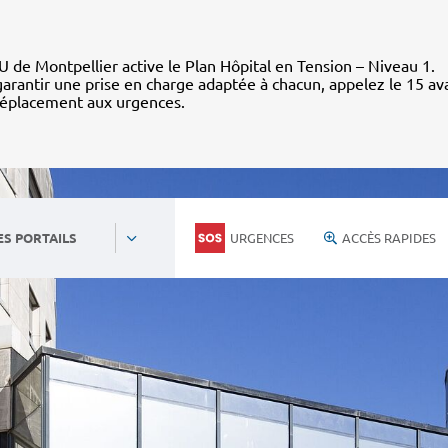
 de Montpellier active le Plan Hôpital en Tension – Niveau 1.
arantir une prise en charge adaptée à chacun, appelez le 15 av
déplacement aux urgences.
URGENCES
ACCÈS RAPIDES
ES PORTAILS