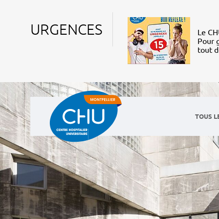
URGENCES
Le CHU
Pour g
tout 
TOUS L