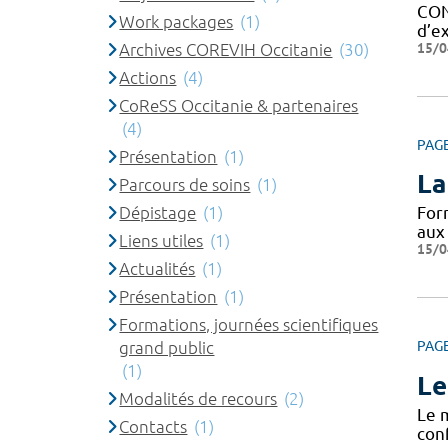
CON
Work packages
(1)
d’ex
15/0
Archives COREVIH Occitanie
(30)
Actions
(4)
CoReSS Occitanie & partenaires
(4)
PAG
Présentation
(1)
La
Parcours de soins
(1)
Dépistage
(1)
For
aux
Liens utiles
(1)
15/0
Actualités
(1)
Présentation
(1)
Formations, journées scientifiques
grand public
PAG
(1)
Le
Modalités de recours
(2)
Le 
Contacts
(1)
con