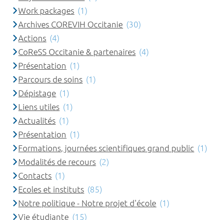
Work packages
(1)
Archives COREVIH Occitanie
(30)
Actions
(4)
CoReSS Occitanie & partenaires
(4)
Présentation
(1)
Parcours de soins
(1)
Dépistage
(1)
Liens utiles
(1)
Actualités
(1)
Présentation
(1)
Formations, journées scientifiques grand public
(1)
Modalités de recours
(2)
Contacts
(1)
Ecoles et instituts
(85)
Notre politique - Notre projet d'école
(1)
Vie étudiante
(15)