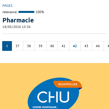
PAGES
relevance:
100%
Pharmacie
18/05/2026 15:36
37
38
39
40
41
42
43
44