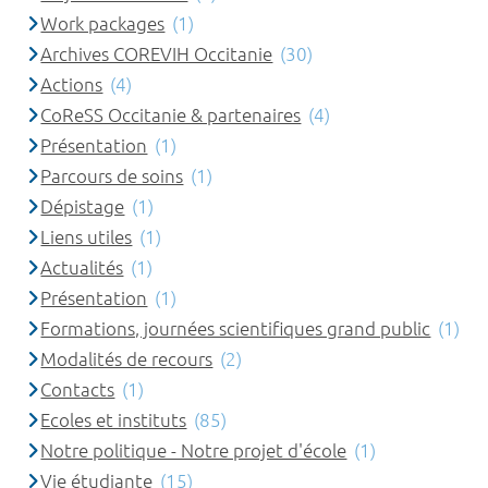
Work packages
(1)
Archives COREVIH Occitanie
(30)
Actions
(4)
CoReSS Occitanie & partenaires
(4)
Présentation
(1)
Parcours de soins
(1)
Dépistage
(1)
Liens utiles
(1)
Actualités
(1)
Présentation
(1)
Formations, journées scientifiques grand public
(1)
Modalités de recours
(2)
Contacts
(1)
Ecoles et instituts
(85)
Notre politique - Notre projet d'école
(1)
Vie étudiante
(15)