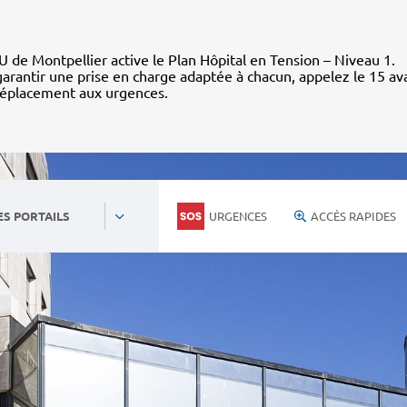
 de Montpellier active le Plan Hôpital en Tension – Niveau 1.
arantir une prise en charge adaptée à chacun, appelez le 15 av
déplacement aux urgences.
URGENCES
ACCÈS RAPIDES
ES PORTAILS