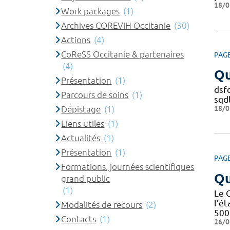
18/0
Work packages
(1)
Archives COREVIH Occitanie
(30)
Actions
(4)
CoReSS Occitanie & partenaires
PAG
(4)
Qu
Présentation
(1)
dsfd
Parcours de soins
(1)
sqdl
18/0
Dépistage
(1)
Liens utiles
(1)
Actualités
(1)
Présentation
(1)
PAG
Formations, journées scientifiques
Qu
grand public
(1)
Le 
l’é
Modalités de recours
(2)
500 
Contacts
(1)
26/0