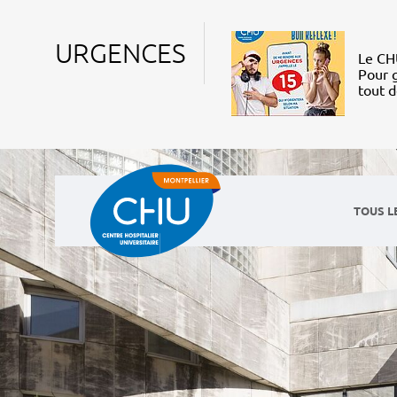
URGENCES
Le CHU
Pour g
tout 
TOUS L