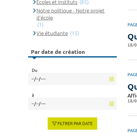
Ecoles et instituts
(85)
Notre politique - Notre projet
d'école
(1)
PAG
Vie étudiante
(15)
Qu
18/0
Par date de création
Du
PAG
Qu
à
Affi
18/0
FILTRER PAR DATE
PAG