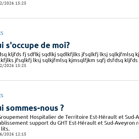
2/2026 15:25
ES
i s'occupe de moi?
sq kljfds fj sdflkj sqdlkj sqdlkfjlks jfsqlkfj lksj sqlkjfmlsq 
kfjlks jfsqlkfj lksj sqlkjfmlsq kjmsqlfjkm sqfj dsfdsq kljfds 
2/2026 15:25
ES
i sommes-nous ?
Groupement Hospitalier de Territoire Est-Hérault et Sud-
tablissement support du GHT Est-Hérault et Sud-Aveyron 
lits.
6/2026 12:15