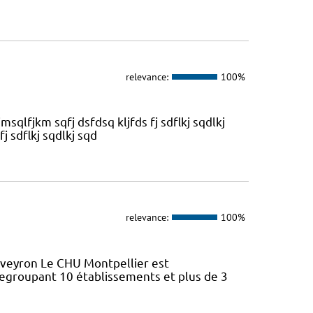
relevance:
100%
kjmsqlfjkm sqfj dsfdsq kljfds fj sdflkj sqdlkj
fj sdflkj sqdlkj sqd
relevance:
100%
Aveyron Le CHU Montpellier est
regroupant 10 établissements et plus de 3