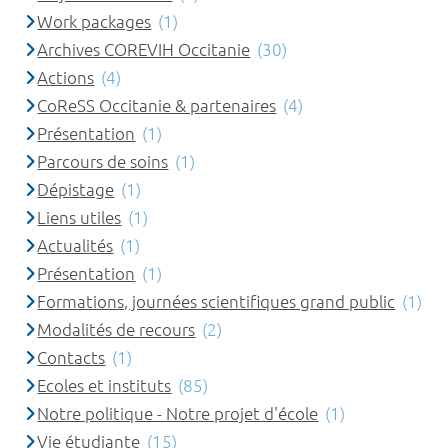
Work packages
(1)
Archives COREVIH Occitanie
(30)
Actions
(4)
CoReSS Occitanie & partenaires
(4)
Présentation
(1)
Parcours de soins
(1)
Dépistage
(1)
Liens utiles
(1)
Actualités
(1)
Présentation
(1)
Formations, journées scientifiques grand public
(1)
Modalités de recours
(2)
Contacts
(1)
Ecoles et instituts
(85)
Notre politique - Notre projet d'école
(1)
Vie étudiante
(15)