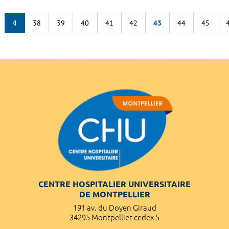
38
39
40
41
42
43
44
45
CENTRE HOSPITALIER UNIVERSITAIRE
DE MONTPELLIER
191 av. du Doyen Giraud
34295 Montpellier cedex 5