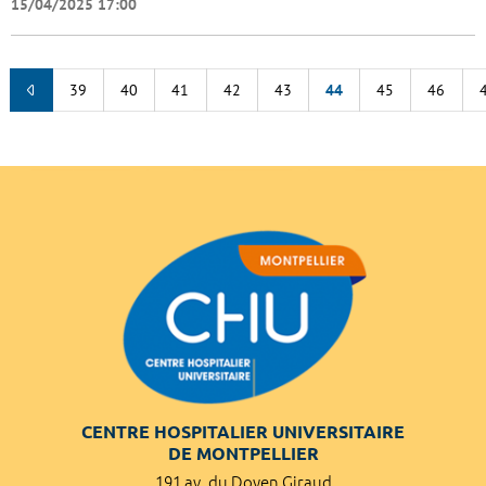
15/04/2025 17:00
39
40
41
42
43
44
45
46
CENTRE HOSPITALIER UNIVERSITAIRE
DE MONTPELLIER
191 av. du Doyen Giraud