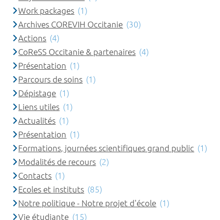
Work packages
(1)
Archives COREVIH Occitanie
(30)
Actions
(4)
CoReSS Occitanie & partenaires
(4)
Présentation
(1)
Parcours de soins
(1)
Dépistage
(1)
Liens utiles
(1)
Actualités
(1)
Présentation
(1)
Formations, journées scientifiques grand public
(1)
Modalités de recours
(2)
Contacts
(1)
Ecoles et instituts
(85)
Notre politique - Notre projet d'école
(1)
Vie étudiante
(15)