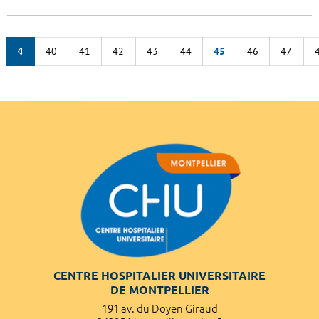
40
41
42
43
44
45
46
47
CENTRE HOSPITALIER UNIVERSITAIRE
DE MONTPELLIER
191 av. du Doyen Giraud