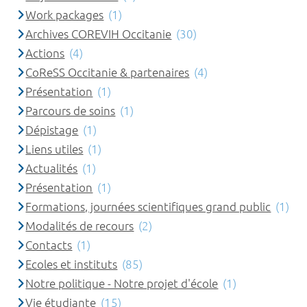
Work packages
(1)
Archives COREVIH Occitanie
(30)
Actions
(4)
CoReSS Occitanie & partenaires
(4)
Présentation
(1)
Parcours de soins
(1)
Dépistage
(1)
Liens utiles
(1)
Actualités
(1)
Présentation
(1)
Formations, journées scientifiques grand public
(1)
Modalités de recours
(2)
Contacts
(1)
Ecoles et instituts
(85)
Notre politique - Notre projet d'école
(1)
Vie étudiante
(15)