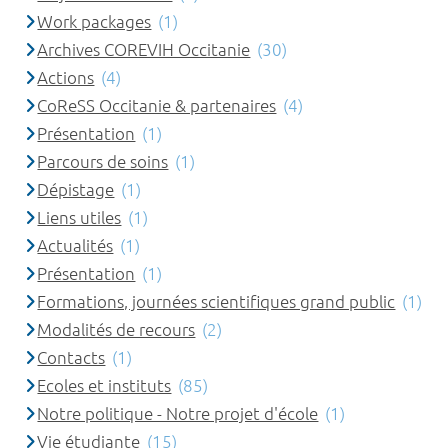
Work packages
(1)
Archives COREVIH Occitanie
(30)
Actions
(4)
CoReSS Occitanie & partenaires
(4)
Présentation
(1)
Parcours de soins
(1)
Dépistage
(1)
Liens utiles
(1)
Actualités
(1)
Présentation
(1)
Formations, journées scientifiques grand public
(1)
Modalités de recours
(2)
Contacts
(1)
Ecoles et instituts
(85)
Notre politique - Notre projet d'école
(1)
Vie étudiante
(15)