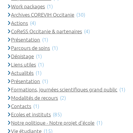
Work packages
(1)
Archives COREVIH Occitanie
(30)
Actions
(4)
CoReSS Occitanie & partenaires
(4)
Présentation
(1)
Parcours de soins
(1)
Dépistage
(1)
Liens utiles
(1)
Actualités
(1)
Présentation
(1)
Formations, journées scientifiques grand public
(1)
Modalités de recours
(2)
Contacts
(1)
Ecoles et instituts
(85)
Notre politique - Notre projet d'école
(1)
Vie étudiante
(15)