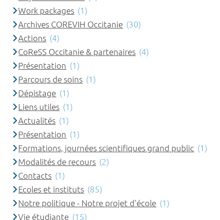
Work packages
(1)
Archives COREVIH Occitanie
(30)
Actions
(4)
CoReSS Occitanie & partenaires
(4)
Présentation
(1)
Parcours de soins
(1)
Dépistage
(1)
Liens utiles
(1)
Actualités
(1)
Présentation
(1)
Formations, journées scientifiques grand public
(1)
Modalités de recours
(2)
Contacts
(1)
Ecoles et instituts
(85)
Notre politique - Notre projet d'école
(1)
Vie étudiante
(15)