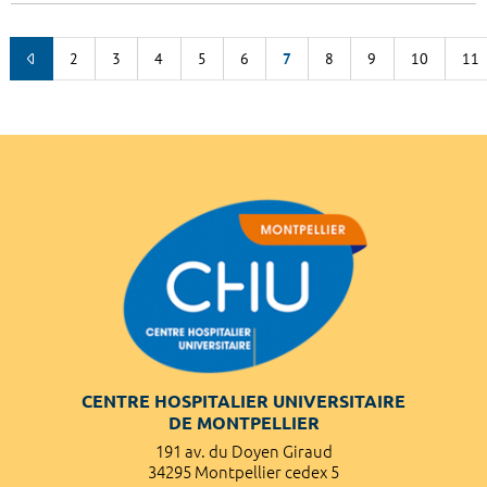
2
3
4
5
6
7
8
9
10
11
CENTRE HOSPITALIER UNIVERSITAIRE
DE MONTPELLIER
191 av. du Doyen Giraud
34295 Montpellier cedex 5