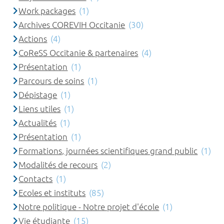
Work packages
(1)
Archives COREVIH Occitanie
(30)
Actions
(4)
CoReSS Occitanie & partenaires
(4)
Présentation
(1)
Parcours de soins
(1)
Dépistage
(1)
Liens utiles
(1)
Actualités
(1)
Présentation
(1)
Formations, journées scientifiques grand public
(1)
Modalités de recours
(2)
Contacts
(1)
Ecoles et instituts
(85)
Notre politique - Notre projet d'école
(1)
Vie étudiante
(15)